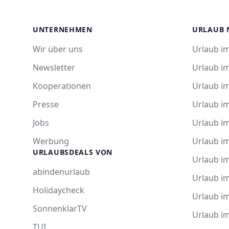
UNTERNEHMEN
URLAUB 
Wir über uns
Urlaub im
Newsletter
Urlaub i
Kooperationen
Urlaub i
Presse
Urlaub im
Jobs
Urlaub i
Werbung
Urlaub im
URLAUBSDEALS VON
Urlaub im
abindenurlaub
Urlaub i
Holidaycheck
Urlaub i
SonnenklarTV
Urlaub i
TUI