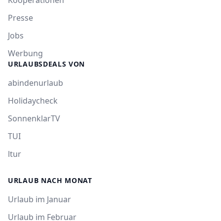
Kooperationen
Presse
Jobs
Werbung
URLAUBSDEALS VON
abindenurlaub
Holidaycheck
SonnenklarTV
TUI
ltur
URLAUB NACH MONAT
Urlaub im Januar
Urlaub im Februar