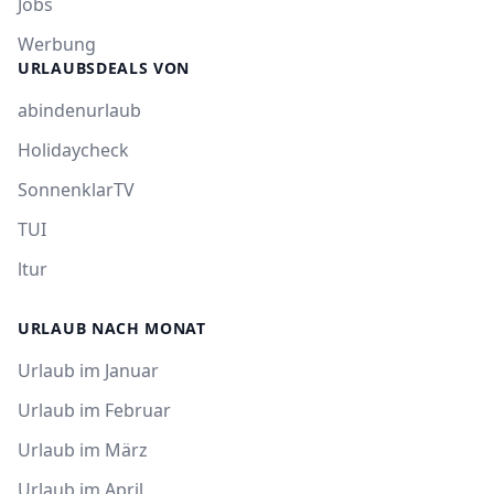
Jobs
Werbung
URLAUBSDEALS VON
abindenurlaub
Holidaycheck
SonnenklarTV
TUI
ltur
URLAUB NACH MONAT
Urlaub im Januar
Urlaub im Februar
Urlaub im März
Urlaub im April