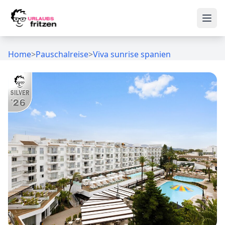
Skip to content
Ope
Home
>
Pauschalreise
>
Viva sunrise spanien