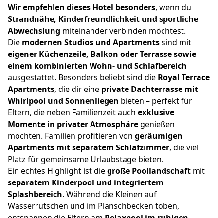
Wir empfehlen dieses Hotel besonders
, wenn du
Strandnähe, Kinderfreundlichkeit und sportliche
Abwechslung
miteinander verbinden möchtest.
Die
modernen Studios und Apartments
sind mit
eigener Küchenzeile, Balkon oder Terrasse sowie
einem kombinierten Wohn- und Schlafbereich
ausgestattet. Besonders beliebt sind die
Royal Terrace
Apartments
, die dir eine
private Dachterrasse mit
Whirlpool und Sonnenliegen
bieten – perfekt für
Eltern, die neben Familienzeit auch
exklusive
Momente in privater Atmosphäre
genießen
möchten. Familien profitieren von
geräumigen
Apartments mit separatem Schlafzimmer
, die viel
Platz für gemeinsame Urlaubstage bieten.
Ein echtes Highlight ist die
große Poollandschaft
mit
separatem Kinderpool und integriertem
Splashbereich
. Während die Kleinen auf
Wasserrutschen und im Planschbecken toben,
entspannen die Eltern am
Relaxpool im ruhigen