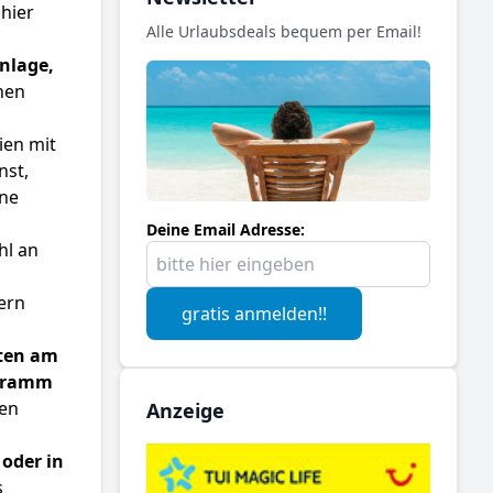
hier
Alle Urlaubsdeals bequem per Email!
nlage,
nen
ien mit
nst,
ene
Deine Email Adresse:
hl an
ern
gratis anmelden!!
iten am
gramm
nen
Anzeige
oder in
s