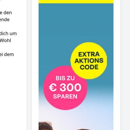
he den
rende
 dich um
 Wohl
bei dem