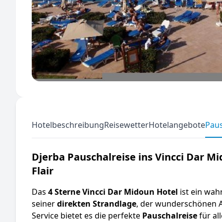
Hotelbeschreibung
Reisewetter
Hotelangebote
Paus
Djerba Pauschalreise ins Vincci Dar Mi
Flair
Das
4 Sterne Vincci Dar Midoun Hotel
ist ein wa
seiner
direkten Strandlage
, der wunderschönen Ar
Service bietet es die perfekte
Pauschalreise
für al