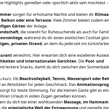
 Highlights genießen oder sportlich aktiv sein möchtest – 
Zimmer
sorgen für erholsame Nächte und bieten dir
Klimaa
 Balkon oder eine Terrasse
. Viele Zimmer bieten zudem ei
ufigen Gärten
der Anlage.
andschaft
, die sowohl für Ruhesuchende als auch für Famil
onnenliege
, während du dir einen exotischen Cocktail gön
igen, privaten Strand
, an dem du jederzeit ins türkisfarb
aurant
verwöhnt. Hier erwarten dich eine exzellente Auswa
chkeiten und internationalen Gerichten
. Die
Pool- und
und leckere Snacks, damit du dich zwischen den Sonnenbäd
u kurz. Ob
Beachvolleyball, Tennis, Wassersport oder Re
hl an Aktivitäten für jeden Geschmack. Das
Animationspro
sorgt für beste Stimmung. Für die kleinen Gäste gibt es ei
e ihren Urlaub in vollen Zügen genießen können.
 dem du dich bei einer wohltuenden
Massage, im Hammam 
n die
orientalische Welt der Entspannung
und genieße da