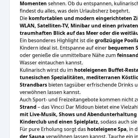
Momenten
sehnen. Ob du entspannen, kulinarische
findest du alles, was dein Urlaubsherz begehrt.
Die
komfortablen und modern eingerichteten 
WLAN, Satelliten-TV, Minibar und einen privaten
traumhaften Blick auf das Meer oder die weitlä
Ein besonderes Highlight ist die
großzügige Pooll
Kindern ideal ist. Entspanne auf einer
bequemen S
oder genieße die unmittelbare Nähe zum
feinsand
Wasser eintauchen kannst.
Kulinarisch wirst du im
hoteleigenen Buffet-Rest
tunesischen Spezialitäten, mediterranen Köstli
Strandbars
bieten tagsüber erfrischende Drinks 
verwöhnen lassen kannst.
Auch Sport- und Freizeitangebote kommen nicht z
Strand
– das Vincci Dar Midoun bietet eine Vielza
mit Live-Musik, Shows und Abendunterhaltung
Kinderclub und einen Spielplatz
, sodass auch si
Für pure Erholung sorgt das
hoteleigene Spa
, in
der Sauna
verwöhnen lassen kannst. Tauche ein i