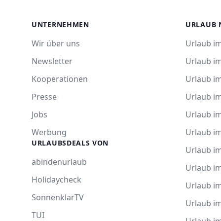
UNTERNEHMEN
URLAUB 
Wir über uns
Urlaub im
Newsletter
Urlaub i
Kooperationen
Urlaub i
Presse
Urlaub im
Jobs
Urlaub i
Werbung
Urlaub im
URLAUBSDEALS VON
Urlaub im
abindenurlaub
Urlaub i
Holidaycheck
Urlaub i
SonnenklarTV
Urlaub i
TUI