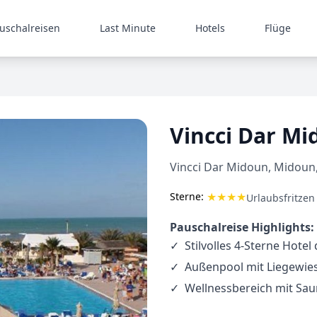
uschalreisen
Last Minute
Hotels
Flüge
Vincci Dar M
Vincci Dar Midoun, Midoun
★
★
★
★
Sterne:
Urlaubsfritzen
Pauschalreise Highlights:
Stilvolles 4-Sterne Hote
Außenpool mit Liegewie
Wellnessbereich mit S