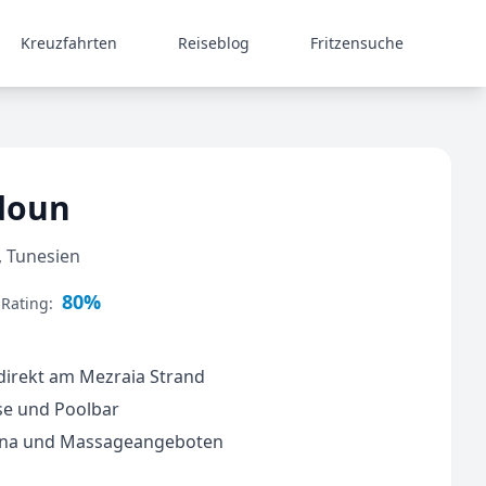
Kreuzfahrten
Reiseblog
Fritzensuche
idoun
, Tunesien
80%
 Rating:
l direkt am Mezraia Strand
se und Poolbar
auna und Massageangeboten