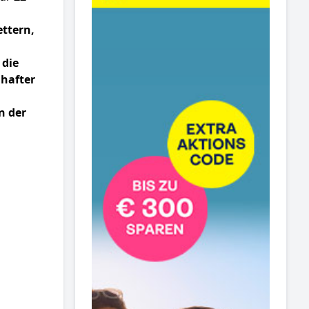
ettern,
 die
hafter
n der