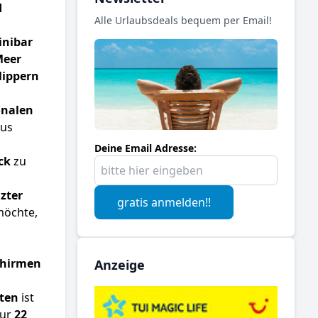
d
Alle Urlaubsdeals bequem per Email!
inibar
Meer
lippern
onalen
aus
Deine Email Adresse:
ck
zu
zter
gratis anmelden!!
möchte,
chirmen
Anzeige
ten
ist
nur
22