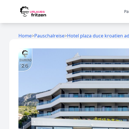
Skip to content
Pa
Home
>
Pauschalreise
>
Hotel plaza duce kroatien ad