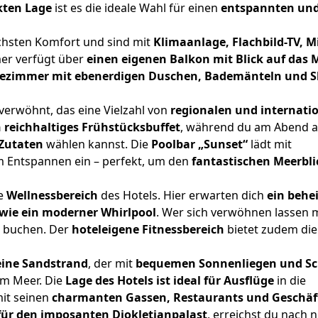
kten Lage
ist es die ideale Wahl für einen
entspannten un
chsten Komfort und sind mit
Klimaanlage, Flachbild-TV, M
mer verfügt über
einen eigenen Balkon mit Blick auf das 
ezimmer mit ebenerdigen Duschen, Bademänteln und S
verwöhnt, das eine Vielzahl von
regionalen und internati
 reichhaltiges Frühstücksbuffet
, während du am Abend 
Zutaten
wählen kannst. Die
Poolbar „Sunset“
lädt mit
 Entspannen ein – perfekt, um den
fantastischen Meerbli
ge
Wellnessbereich
des Hotels. Hier erwarten dich
ein behei
wie ein moderner Whirlpool
. Wer sich verwöhnen lassen 
buchen. Der
hoteleigene Fitnessbereich
bietet zudem die
eine Sandstrand
, der mit
bequemen Sonnenliegen und S
am Meer. Die
Lage des Hotels ist ideal für Ausflüge
in die
it seinen
charmanten Gassen, Restaurants und Geschäf
 für den imposanten Diokletianpalast
, erreichst du nach 