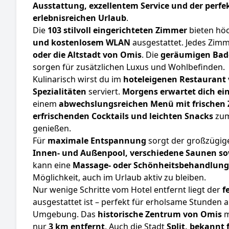
Ausstattung, exzellentem Service und der perfe
erlebnisreichen Urlaub
.
Die
103 stilvoll eingerichteten Zimmer
bieten hö
und kostenlosem WLAN
ausgestattet. Jedes Zim
oder die Altstadt von Omis
. Die
geräumigen Bad
sorgen für zusätzlichen Luxus und Wohlbefinden.
Kulinarisch wirst du im
hoteleigenen Restaurant
Spezialitäten
serviert.
Morgens erwartet dich ein
einem
abwechslungsreichen Menü mit frischen 
erfrischenden Cocktails und leichten Snacks
zum
genießen.
Für
maximale Entspannung
sorgt der großzügi
Innen- und Außenpool, verschiedene Saunen so
kann eine
Massage- oder Schönheitsbehandlung
Möglichkeit, auch im Urlaub aktiv zu bleiben.
Nur wenige Schritte vom Hotel entfernt liegt der
f
ausgestattet ist – perfekt für erholsame Stunden 
Umgebung. Das
historische Zentrum von Omis
m
nur
3 km entfernt
. Auch die Stadt
Split, bekannt