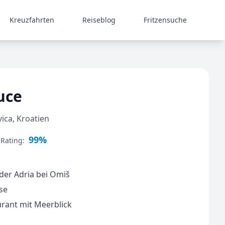
Kreuzfahrten
Reiseblog
Fritzensuche
uce
ica, Kroatien
99%
 Rating:
 der Adria bei Omiš
sse
rant mit Meerblick