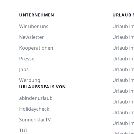
UNTERNEHMEN
URLAUB 
Wir über uns
Urlaub im
Newsletter
Urlaub i
Kooperationen
Urlaub i
Presse
Urlaub im
Jobs
Urlaub i
Werbung
Urlaub im
URLAUBSDEALS VON
Urlaub im
abindenurlaub
Urlaub i
Holidaycheck
Urlaub i
SonnenklarTV
Urlaub i
TUI