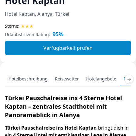
Hotel Kaptan
Hotel Kaptan, Alanya, Türkei
★
★
★
Sterne:
95%
Urlaubsfritzen Rating:
Verfügbarkeit prüfen
Hotelbeschreibung
Reisewetter
Hotelangebote
Pausc
Türkei Pauschalreise ins 4 Sterne Hotel
Kaptan – zentrales Stadthotel mit
Panoramablick in Alanya
Türkei Pauschalreise ins Hotel Kaptan
bringt dich in
ein
4 Sterne Hotel mit erstklassiger Lage in Alanya
,