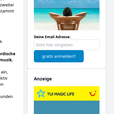
 zweiter
 stammt
Deine Email Adresse:
n
rdische
gratis anmelden!!
emusik
,
ein,
ktiv
Anzeige
en
reunden