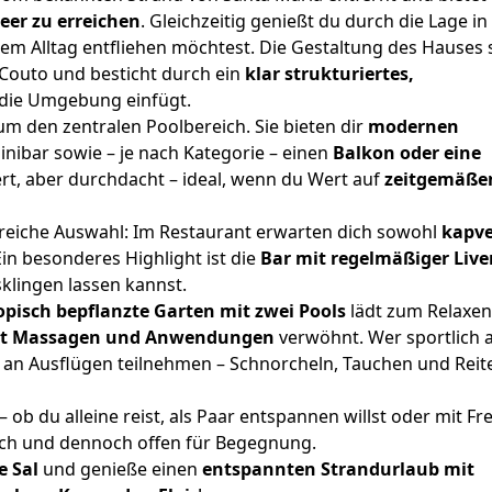
eer zu erreichen
. Gleichzeitig genießt du durch die Lage in
em Alltag entfliehen möchtest. Die Gestaltung des Hauses
Couto und besticht durch ein
klar strukturiertes,
n die Umgebung einfügt.
um den zentralen Poolbereich. Sie bieten dir
modernen
Minibar sowie – je nach Kategorie – einen
Balkon oder eine
iert, aber durchdacht – ideal, wenn du Wert auf
zeitgemäße
gsreiche Auswahl: Im Restaurant erwarten dich sowohl
kapve
Ein besonderes Highlight ist die
Bar mit regelmäßiger Liv
klingen lassen kannst.
opisch bepflanzte Garten mit zwei Pools
lädt zum Relaxen 
mit Massagen und Anwendungen
verwöhnt. Wer sportlich a
an Ausflügen teilnehmen – Schnorcheln, Tauchen und Reit
– ob du alleine reist, als Paar entspannen willst oder mit F
lich und dennoch offen für Begegnung.
e Sal
und genieße einen
entspannten Strandurlaub mit