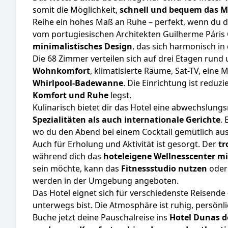
somit die Möglichkeit,
schnell und bequem das M
Reihe ein hohes Maß an Ruhe – perfekt, wenn du d
vom portugiesischen Architekten Guilherme Páris 
minimalistisches Design
, das sich harmonisch i
Die 68 Zimmer verteilen sich auf drei Etagen rund 
Wohnkomfort
, klimatisierte Räume, Sat-TV, eine 
Whirlpool-Badewanne
. Die Einrichtung ist reduz
Komfort und Ruhe
legst.
Kulinarisch bietet dir das Hotel eine abwechslun
Spezialitäten als auch internationale Gerichte
. 
wo du den Abend bei einem Cocktail gemütlich aus
Auch für Erholung und Aktivität ist gesorgt. Der
tr
während dich das
hoteleigene Wellnesscenter 
sein möchte, kann das
Fitnessstudio nutzen
oder 
werden in der Umgebung angeboten.
Das Hotel eignet sich für verschiedenste Reisende 
unterwegs bist. Die Atmosphäre ist ruhig, persön
Buche jetzt deine Pauschalreise ins
Hotel Dunas d