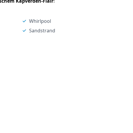
schem Kapverden-Flair
!
Whirlpool
Sandstrand