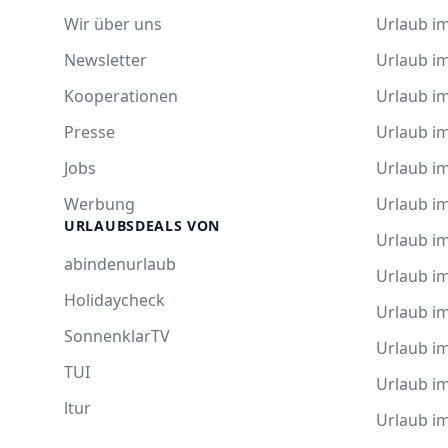
Wir über uns
Urlaub im
Newsletter
Urlaub i
Kooperationen
Urlaub i
Presse
Urlaub im
Jobs
Urlaub i
Werbung
Urlaub im
URLAUBSDEALS VON
Urlaub im
abindenurlaub
Urlaub i
Holidaycheck
Urlaub i
SonnenklarTV
Urlaub i
TUI
Urlaub i
ltur
Urlaub i