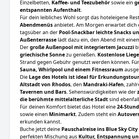
Einzelbetten,
Kaffee- und Teezubehör
sowie ein
g
entspannten Aufenthalt
.
Für dein leibliches Wohl sorgt das hoteleigene Re
Abendmenüs
anbietet. Am Morgen erwartet dich 
tagsüber an der
Pool-Snackbar leichte Snacks u
Außenterrasse
lädt dazu ein, den Abend mit ein
Der
große Außenpool mit integriertem Jacuzzi
bi
griechische Sonne
zu genießen.
Kostenlose Lieg
Strand gegen Gebühr genutzt werden können. Für 
Sauna, Whirlpool und einem Fitnessraum
ausges
Die
Lage des Hotels ist ideal für Erkundungstou
Altstadt von Rhodos
, den
Mandraki-Hafen
, zahl
Tavernen und Bars
. Sehenswürdigkeiten wie der
die berühmte mittelalterliche Stadt
sind ebenfall
Für deinen Komfort bietet das Hotel eine
24-Stund
sowie einen
Minimarkt
. Zudem steht ein
Autover
erkunden kannst.
Buche jetzt deine
Pauschalreise ins Blue Sky City
perfekten Mischung aus
Kultur, Entspannung un