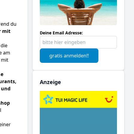
rend du
r mit
Deine Email Adresse:
 die
ie am
gratis anmelden!!
 mit
he
urants,
Anzeige
 und
shop
l
einer