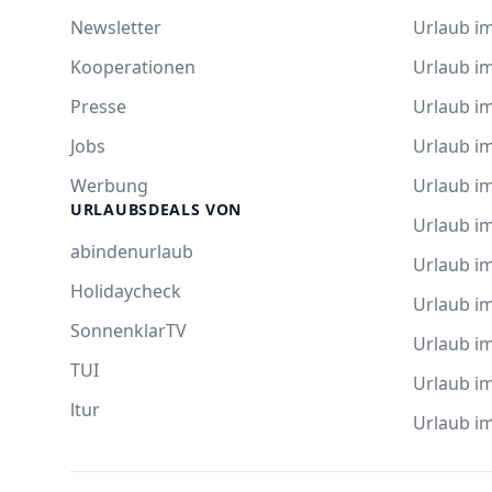
Newsletter
Urlaub i
Kooperationen
Urlaub i
Presse
Urlaub im
Jobs
Urlaub i
Werbung
Urlaub im
URLAUBSDEALS VON
Urlaub im
abindenurlaub
Urlaub i
Holidaycheck
Urlaub i
SonnenklarTV
Urlaub i
TUI
Urlaub i
ltur
Urlaub i