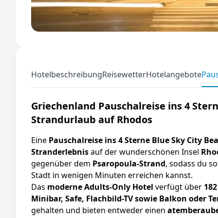
Hotelbeschreibung
Reisewetter
Hotelangebote
Paus
Griechenland Pauschalreise ins 4 Stern
Strandurlaub auf Rhodos
Eine
Pauschalreise ins 4 Sterne Blue Sky City Be
Stranderlebnis
auf der wunderschönen Insel
Rho
gegenüber dem
Psaropoula-Strand
, sodass du s
Stadt in wenigen Minuten erreichen kannst.
Das
moderne Adults-Only Hotel
verfügt über
182
Minibar, Safe, Flachbild-TV sowie Balkon oder Te
gehalten und bieten entweder einen
atemberauben