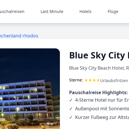
uschalreisen
Last Minute
Hotels
Flüge
riechenland rhodos
Blue Sky City
Blue Sky City Beach Hotel,
★
★
★
★
Sterne:
Urlaubsfritzen
Pauschalreise Highlights:
4-Sterne Hotel nur für 
Außenpool mit Sonnente
Kurzer Fußweg zur Alts