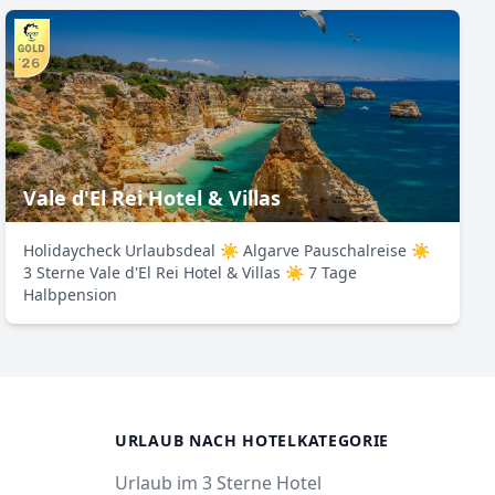
Vale d'El Rei Hotel & Villas
Holidaycheck Urlaubsdeal ☀ Algarve Pauschalreise ☀
3 Sterne Vale d'El Rei Hotel & Villas ☀ 7 Tage
Halbpension
R
URLAUB NACH HOTELKATEGORIE
Urlaub im 3 Sterne Hotel