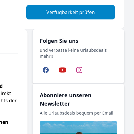
Verfügbarkeit prüfen
Folgen Sie uns
und verpasse keine Urlaubsdeals
mehr!!
Facebook
YouTube
Instagram
nd
direkt
Abonniere unseren
ghts der
Newsletter
Alle Urlaubsdeals bequem per Email!
önen