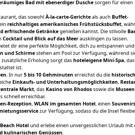
eräumiges Bad mit ebenerdiger Dusche
sorgen für einen
staurant, das sowohl
À-la-carte-Gerichte
als auch
Buffet-
ein
reichhaltiges amerikanisches Frühstücksbuffet
, wäh
nd erfrischende Getränke
genießen kannst. Die stilvolle
Ba
em
Cocktail und Blick auf das Meer
ausklingen zu lassen.
etet dir eine perfekte Möglichkeit, dich zu entspannen und
en und Schirme
stehen am Pool zur Verfügung, während s
zusätzliche Erholung sorgt das
hoteleigene Mini-Spa
, das
tattet ist.
ren
. In nur
5 bis 10 Gehminuten
erreichst du die
historisc
reiche
Einkaufs- und Unterhaltungsmöglichkeiten
,
Resta
zentrale Markt
, das
Kasino von Rhodos
sowie die
Museen
s schnell erreichbar.
en-Rezeption
,
WLAN im gesamten Hotel
, einen
Souvenir
mietungsservice
zur Verfügung, sodass du die Insel flexibe
 Beach Hotel
und erlebe einen unvergesslichen Urlaub mit 
d kulinarischen Genüssen
.