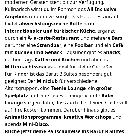
modernen Geräten steht dir zur Verfügung.
Kulinarisch wirst du im Rahmen des
All-Inclusive-
Angebots
rundum versorgt: Das Hauptrestaurant
bietet
abwechslungsreiche Buffets mit
internationaler und türkischer Küche
, ergänzt
durch ein
À-la-carte-Restaurant
und mehrere
Bars
,
darunter eine
Strandbar
, eine
Poolbar
und ein
Café
mit Kuchen und Gebäck
. Tagsüber gibt es
Snacks
,
nachmittags
Kaffee und Kuchen
und abends
Mitternachtssnacks
– ideal für kleine Genießer.
Für Kinder ist das Barut B Suites besonders gut
geeignet: Der
Miniclub
für verschiedene
Altersgruppen, eine
Teenie-Lounge
, ein
großer
Spielplatz
und eine liebevoll eingerichtete
Baby-
Lounge
sorgen dafür, dass auch die kleinen Gäste voll
auf ihre Kosten kommen. Darüber hinaus gibt es
Animationsprogramme
,
kreative Workshops
und
abends
Mini-Disco
.
Buche jetzt deine Pauschalreise ins Barut B Suites