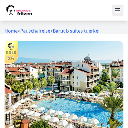
Skip to content
Ope
Home
>
Pauschalreise
>
Barut b suites tuerkei