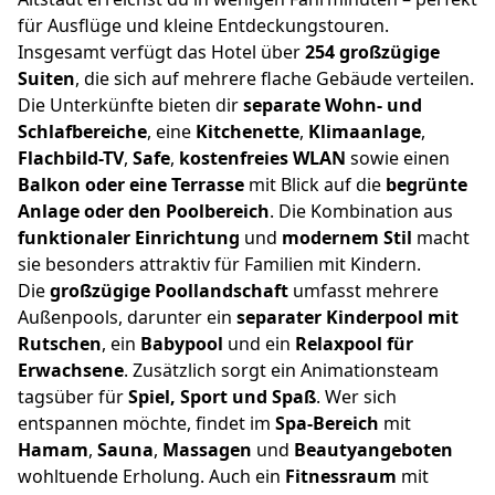
für Ausflüge und kleine Entdeckungstouren.
Insgesamt verfügt das Hotel über
254 großzügige
Suiten
, die sich auf mehrere flache Gebäude verteilen.
Die Unterkünfte bieten dir
separate Wohn- und
Schlafbereiche
, eine
Kitchenette
,
Klimaanlage
,
Flachbild-TV
,
Safe
,
kostenfreies WLAN
sowie einen
Balkon oder eine Terrasse
mit Blick auf die
begrünte
Anlage oder den Poolbereich
. Die Kombination aus
funktionaler Einrichtung
und
modernem Stil
macht
sie besonders attraktiv für Familien mit Kindern.
Die
großzügige Poollandschaft
umfasst mehrere
Außenpools, darunter ein
separater Kinderpool mit
Rutschen
, ein
Babypool
und ein
Relaxpool für
Erwachsene
. Zusätzlich sorgt ein Animationsteam
tagsüber für
Spiel, Sport und Spaß
. Wer sich
entspannen möchte, findet im
Spa-Bereich
mit
Hamam
,
Sauna
,
Massagen
und
Beautyangeboten
wohltuende Erholung. Auch ein
Fitnessraum
mit