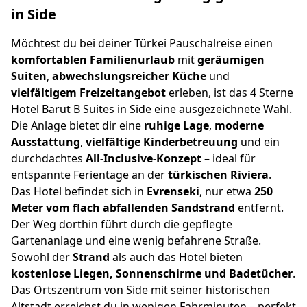
in Side
Möchtest du bei deiner Türkei Pauschalreise einen
komfortablen Familienurlaub
mit
geräumigen
Suiten
,
abwechslungsreicher Küche
und
vielfältigem Freizeitangebot
erleben, ist das 4 Sterne
Hotel Barut B Suites in Side eine ausgezeichnete Wahl.
Die Anlage bietet dir eine
ruhige Lage
,
moderne
Ausstattung
,
vielfältige Kinderbetreuung
und ein
durchdachtes
All-Inclusive-Konzept
– ideal für
entspannte Ferientage an der
türkischen Riviera
.
Das Hotel befindet sich in
Evrenseki
, nur etwa
250
Meter vom flach abfallenden Sandstrand
entfernt.
Der Weg dorthin führt durch die gepflegte
Gartenanlage und eine wenig befahrene Straße.
Sowohl der
Strand
als auch das Hotel bieten
kostenlose Liegen, Sonnenschirme und Badetücher
.
Das Ortszentrum von Side mit seiner historischen
Altstadt erreichst du in wenigen Fahrminuten – perfekt