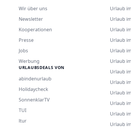
Wir über uns
Urlaub im
Newsletter
Urlaub i
Kooperationen
Urlaub i
Presse
Urlaub im
Jobs
Urlaub i
Werbung
Urlaub im
URLAUBSDEALS VON
Urlaub im
abindenurlaub
Urlaub i
Holidaycheck
Urlaub i
SonnenklarTV
Urlaub i
TUI
Urlaub i
ltur
Urlaub i