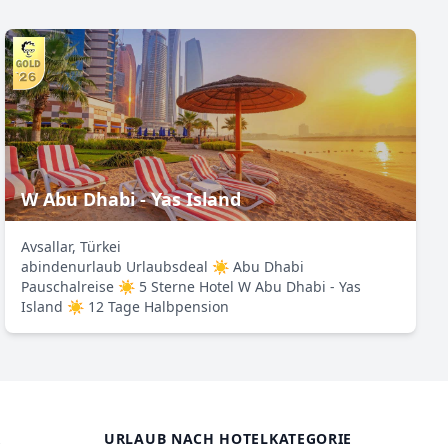
W Abu Dhabi - Yas Island
Avsallar, Türkei
abindenurlaub Urlaubsdeal ☀ Abu Dhabi
Pauschalreise ☀ 5 Sterne Hotel W Abu Dhabi - Yas
Island ☀ 12 Tage Halbpension
R
URLAUB NACH HOTELKATEGORIE