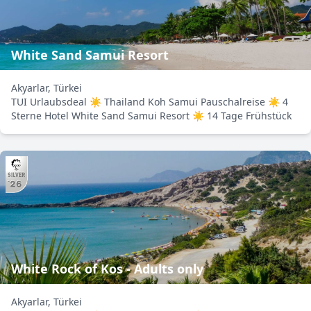
White Sand Samui Resort
Akyarlar, Türkei
TUI Urlaubsdeal ☀ Thailand Koh Samui Pauschalreise ☀ 4
Sterne Hotel White Sand Samui Resort ☀ 14 Tage Frühstück
White Rock of Kos - Adults only
Akyarlar, Türkei