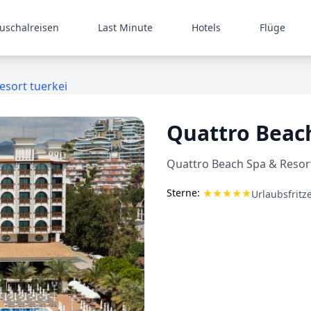
uschalreisen
Last Minute
Hotels
Flüge
esort tuerkei
Quattro Beac
Quattro Beach Spa & Resort
★
★
★
★
★
Sterne:
Urlaubsfritz