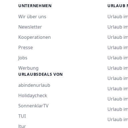
UNTERNEHMEN
URLAUB 
Wir über uns
Urlaub im
Newsletter
Urlaub i
Kooperationen
Urlaub i
Presse
Urlaub im
Jobs
Urlaub i
Werbung
Urlaub im
URLAUBSDEALS VON
Urlaub im
abindenurlaub
Urlaub i
Holidaycheck
Urlaub i
SonnenklarTV
Urlaub i
TUI
Urlaub i
ltur