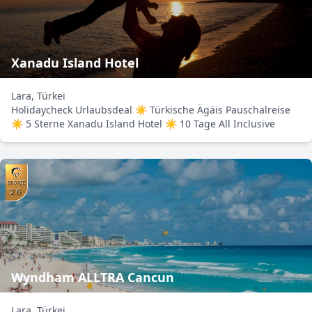
Xanadu Island Hotel
Lara, Türkei
Holidaycheck Urlaubsdeal ☀ Türkische Ägäis Pauschalreise
☀ 5 Sterne Xanadu Island Hotel ☀ 10 Tage All Inclusive
Wyndham ALLTRA Cancun
Lara, Türkei