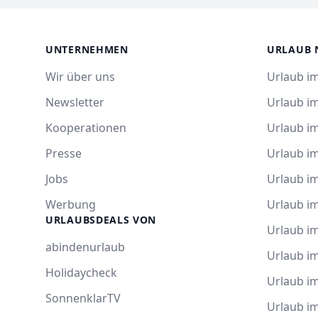
UNTERNEHMEN
URLAUB 
Wir über uns
Urlaub im
Newsletter
Urlaub i
Kooperationen
Urlaub i
Presse
Urlaub im
Jobs
Urlaub i
Werbung
Urlaub im
URLAUBSDEALS VON
Urlaub im
abindenurlaub
Urlaub i
Holidaycheck
Urlaub i
SonnenklarTV
Urlaub i