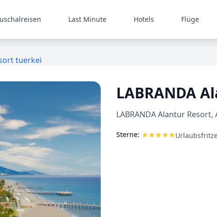
uschalreisen
Last Minute
Hotels
Flüge
sort tuerkei
LABRANDA Ala
LABRANDA Alantur Resort, A
★
★
★
★
★
Sterne:
Urlaubsfritz