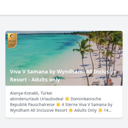
Viva V Samana by Wyndham- All Inclusive
Resort - Adults only
Alanya-Konakli, Türkei
abindenurlaub Urlaubsdeal ☀ Dominikanische
Republik Pauschalreise ☀ 4 Sterne Viva V Samana by
Wyndham All Inclusive Resort ☀ Adults Only ☀ 14
Tage