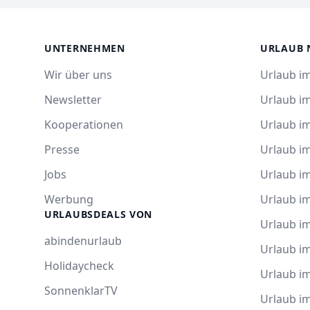
UNTERNEHMEN
URLAUB 
Wir über uns
Urlaub im
Newsletter
Urlaub i
Kooperationen
Urlaub i
Presse
Urlaub im
Jobs
Urlaub i
Werbung
Urlaub im
URLAUBSDEALS VON
Urlaub im
abindenurlaub
Urlaub i
Holidaycheck
Urlaub i
SonnenklarTV
Urlaub i