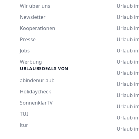
Wir über uns
Urlaub im
Newsletter
Urlaub i
Kooperationen
Urlaub i
Presse
Urlaub im
Jobs
Urlaub i
Werbung
Urlaub im
URLAUBSDEALS VON
Urlaub im
abindenurlaub
Urlaub i
Holidaycheck
Urlaub i
SonnenklarTV
Urlaub i
TUI
Urlaub i
ltur
Urlaub i