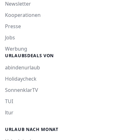
Newsletter
Kooperationen
Presse
Jobs
Werbung
URLAUBSDEALS VON
abindenurlaub
Holidaycheck
SonnenklarTV
TUI
ltur
URLAUB NACH MONAT