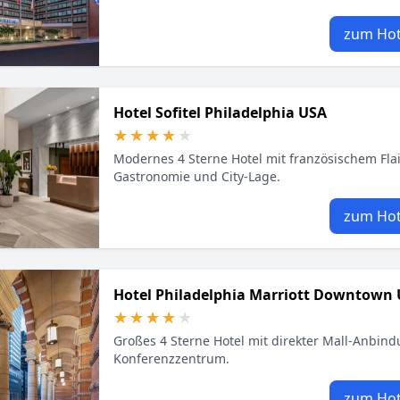
zum Hot
Hotel Sofitel Philadelphia USA
★★★★★
★★★★★
Modernes 4 Sterne Hotel mit französischem Fla
Gastronomie und City-Lage.
zum Hot
Hotel Philadelphia Marriott Downtown
★★★★★
★★★★★
Großes 4 Sterne Hotel mit direkter Mall-Anbin
Konferenzzentrum.
zum Hot