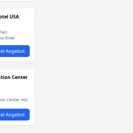
otel USA
air,
a River
el Angebot
tion Center
ion Center mit
el Angebot