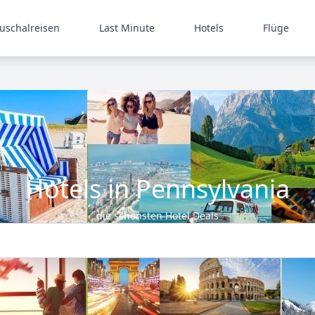
uschalreisen
Last Minute
Hotels
Flüge
Hotels in Pennsylvania
die schönsten Hotel Deals