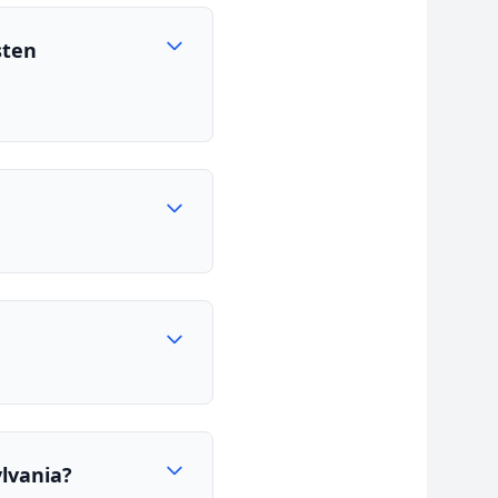
sten
lvania?