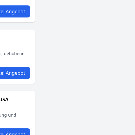
el Angebot
ir, gehobener
el Angebot
 USA
dung und
el Angebot