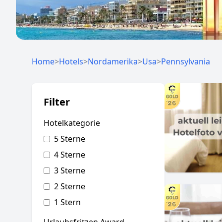
Home
>
Hotels
>
Nordamerika
>
Usa
>
Pennsylvania
Filter
Hotelkategorie
5 Sterne
4 Sterne
3 Sterne
2 Sterne
1 Stern