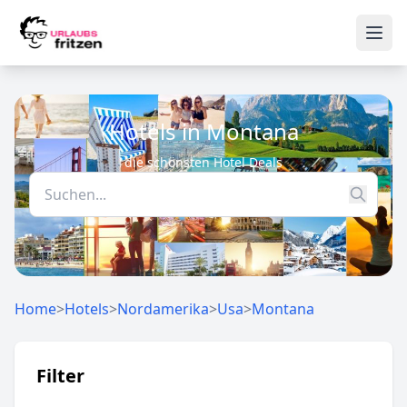
Skip to content
Ope
Hotels in Montana
die schönsten Hotel Deals
Home
>
Hotels
>
Nordamerika
>
Usa
>
Montana
Filter