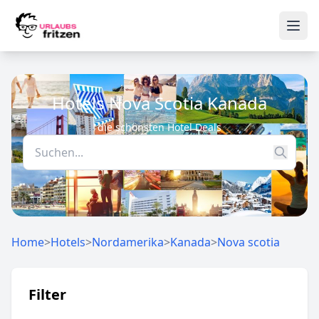
Skip to content
Ope
Hotels Nova Scotia Kanada
die schönsten Hotel Deals
Home
>
Hotels
>
Nordamerika
>
Kanada
>
Nova scotia
Filter