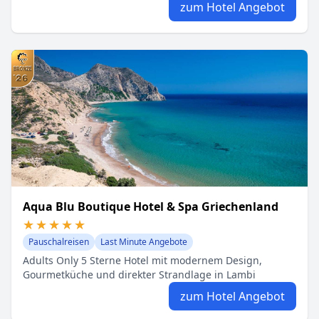
zum Hotel Angebot
Aqua Blu Boutique Hotel & Spa Griechenland
★★★★★
★★★★★
Pauschalreisen
Last Minute Angebote
Adults Only 5 Sterne Hotel mit modernem Design,
Gourmetküche und direkter Strandlage in Lambi
zum Hotel Angebot