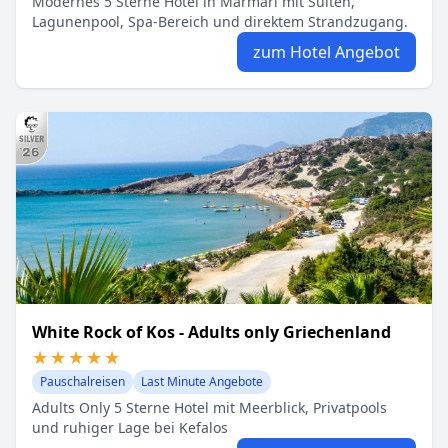
Modernes 5 Sterne Hotel in Marmari mit Suiten,
Lagunenpool, Spa-Bereich und direktem Strandzugang.
zum Hotel Angebot
White Rock of Kos - Adults only Griechenland
★★★★★
★★★★★
Pauschalreisen
Last Minute Angebote
Adults Only 5 Sterne Hotel mit Meerblick, Privatpools
und ruhiger Lage bei Kefalos